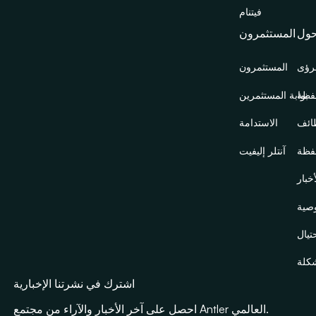
فيتنام
ول
المستثمرون
رؤى
المستثمرون
فظة
بوابة المستثمرين
ائف
الاستدامة
فظة
آنتلر إليفيت
خبار
صية
تيال
شكلة
اشترك في نشرتنا الإخبارية
احصل على آخر الأخبار والآراء من مجتمع Antler العالمي.