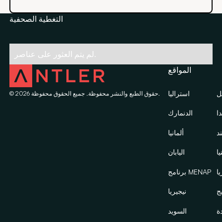
التغطية الصحفية
لم يتم العثور على عناصر.
المواقع
ل
استراليا
حقوق الطبع والنشر محفوظة. جميع الحقوق محفوظة.
2026
©
دا
الدنمارك
ند
ألمانيا
يا
اليابان
يا
برنامج MENAP
ج
نيجيريا
ة
السويد