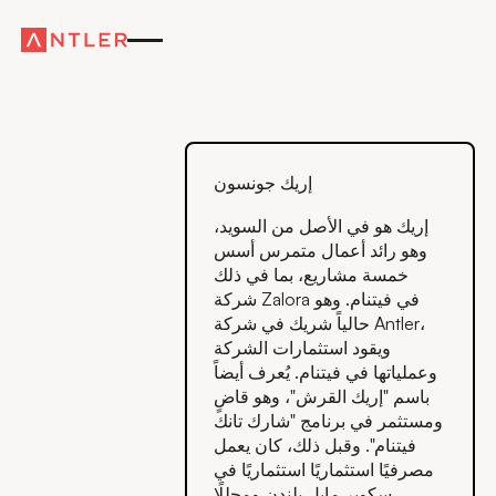
إريك جونسون
إريك هو في الأصل من السويد،
وهو رائد أعمال متمرس أسس
خمسة مشاريع، بما في ذلك
شركة Zalora في فيتنام. وهو
حالياً شريك في شركة Antler،
ويقود استثمارات الشركة
وعملياتها في فيتنام. يُعرف أيضاً
باسم "إريك القرش"، وهو قاضٍ
ومستثمر في برنامج "شارك تانك
فيتنام". وقبل ذلك، كان يعمل
مصرفيًا استثماريًا استثماريًا في
سكوير مايل بلندن ومحللًا