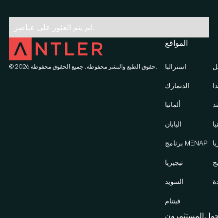
لم يتم العثور على عناصر.
المواقع
ل
استراليا
حقوق الطبع والنشر محفوظة. جميع الحقوق محفوظة.
2026
©
دا
الدنمارك
ند
ألمانيا
يا
اليابان
يا
برنامج MENAP
ج
نيجيريا
ة
السويد
فيتنام
ول
المستثمرون