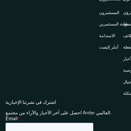
رؤى
المستثمرون
فظة
بوابة المستثمرين
ائف
الاستدامة
فظة
آنتلر إليفيت
خبار
صية
تيال
شكلة
اشترك في نشرتنا الإخبارية
احصل على آخر الأخبار والآراء من مجتمع Antler العالمي.