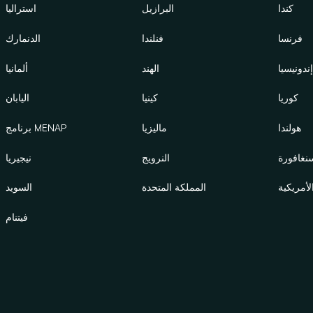
كندا
البرازيل
استراليا
فرنسا
فنلندا
الدنمارك
ندونيسيا
الهند
ألمانيا
كوريا
كينيا
اليابان
هولندا
ماليزيا
برنامج MENAP
نغافورة
النرويج
نيجيريا
لأمريكية
المملكة المتحدة
السويد
فيتنام