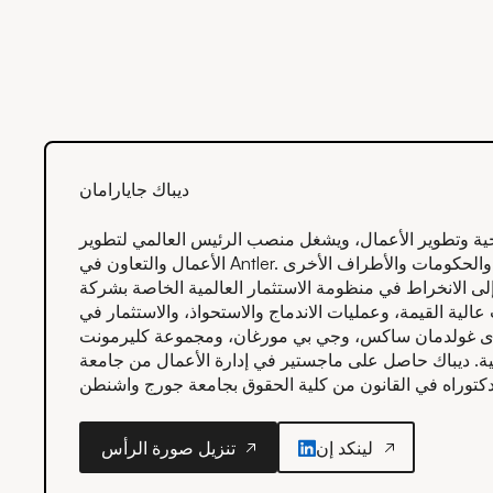
ديباك جايارامان
ية وتطوير الأعمال، ويشغل منصب الرئيس العالمي لتطوير
الأعمال والتعاون في Antler. ومن خلال منصبه هذا، فهو يجمع الشركات والحكومات والأطراف الأخرى
انخراط في منظومة الاستثمار العالمية الخاصة بشركة Antler. وقد بنى ديباك سجلاً
الية القيمة، وعمليات الاندماج والاستحواذ، والاستثمار في
ر لدى غولدمان ساكس، وجي بي مورغان، ومجموعة كليرمونت
ة. ديباك حاصل على ماجستير في إدارة الأعمال من جامعة
لينكد إن
تنزيل صورة الرأس
تنزيل صورة الرأس